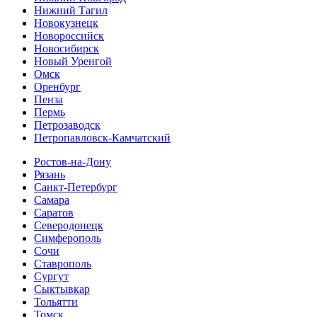
Нижний Тагил
Новокузнецк
Новороссийск
Новосибирск
Новый Уренгой
Омск
Оренбург
Пенза
Пермь
Петрозаводск
Петропавловск-Камчатский
Ростов-на-Дону
Рязань
Санкт-Петербург
Самара
Саратов
Северодонецк
Симферополь
Сочи
Ставрополь
Сургут
Сыктывкар
Тольятти
Томск