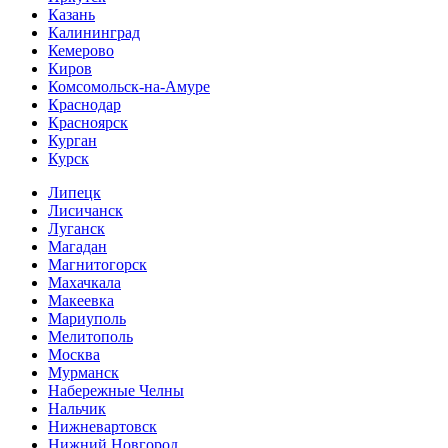
Казань
Калининград
Кемерово
Киров
Комсомольск-на-Амуре
Краснодар
Красноярск
Курган
Курск
Липецк
Лисичанск
Луганск
Магадан
Магнитогорск
Махачкала
Макеевка
Мариуполь
Мелитополь
Москва
Мурманск
Набережные Челны
Нальчик
Нижневартовск
Нижний Новгород